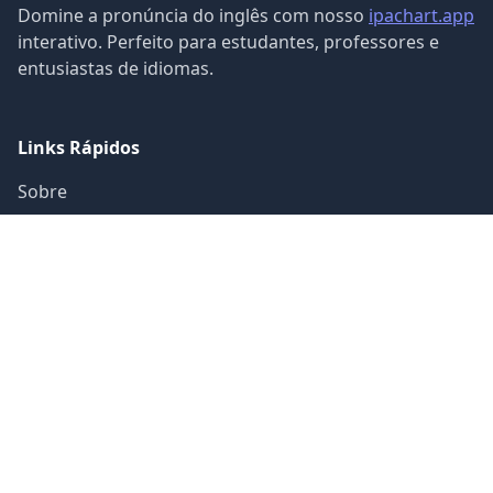
Domine a pronúncia do inglês com nosso
ipachart.app
interativo. Perfeito para estudantes, professores e
entusiastas de idiomas.
Links Rápidos
Sobre
Autor
Guia
Contato
Categorias de Sons
Vogais (12)
Ditongos (8)
Consoantes (24)