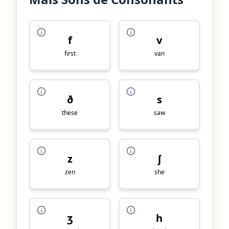
f
v
first
van
ð
s
these
saw
z
ʃ
zen
she
ʒ
h