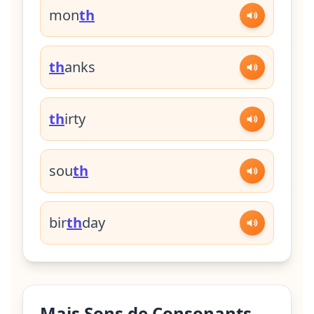
mon
th
th
anks
th
irty
sou
th
bir
th
day
Mais Sons de Consonants