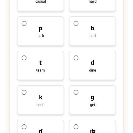
casual
hard
p
b
pick
bed
t
d
team
dine
k
g
code
get
ʧ
ʤ