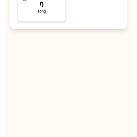
ŋ
song