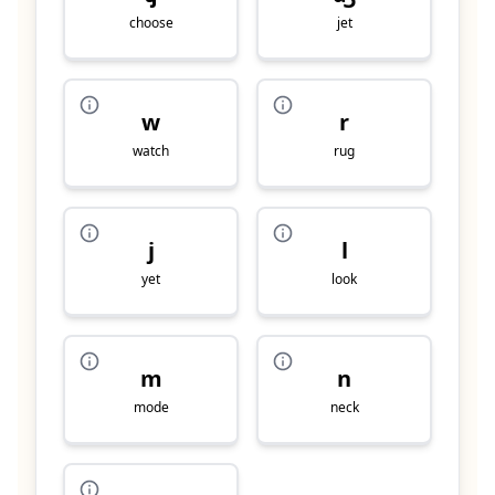
choose
jet
w
r
watch
rug
j
l
yet
look
m
n
mode
neck