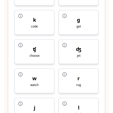
k
g
code
get
ʧ
ʤ
choose
jet
w
r
watch
rug
j
l