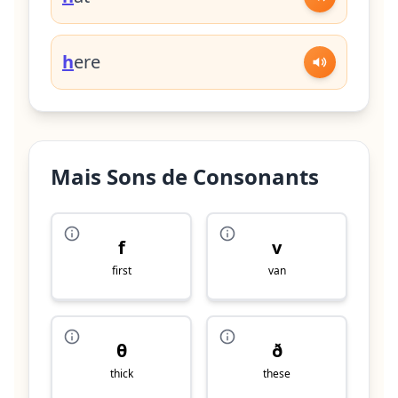
h
ere
Mais Sons de Consonants
f
v
first
van
θ
ð
thick
these