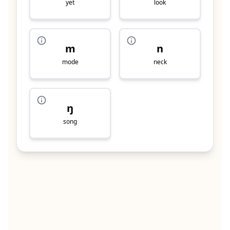
yet
look
m
n
mode
neck
ŋ
song