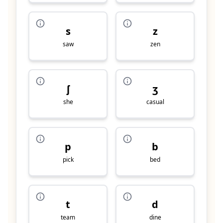
s
z
saw
zen
ʃ
ʒ
she
casual
p
b
pick
bed
t
d
team
dine