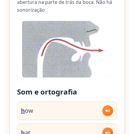
abertura na parte de trás da boca. Não há
sonorização
Som e ortografia
h
ow
h
at