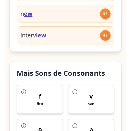
n
ew
interv
iew
Mais Sons de Consonants
f
v
first
van
θ
ð