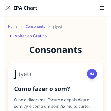
IPA Chart
Abri
Home
Consonants
j (yet)
Voltar ao Gráfico
Consonants
j
(
yet
)
Como fazer o som?
Olhe o diagrama. Escute e depois diga o
som. /j/ é como um som /i:/ muito curto.