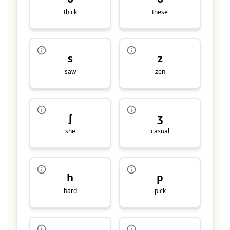
thick
these
s
z
saw
zen
ʃ
ʒ
she
casual
h
p
hard
pick