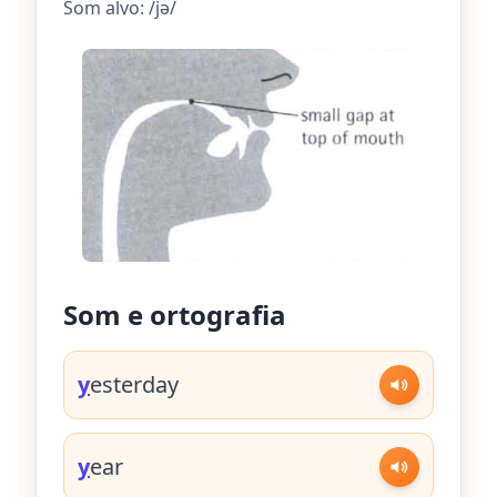
Som alvo: /jə/
Som e ortografia
y
esterday
y
ear