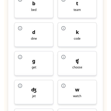
b
t
bed
team
d
k
dine
code
g
ʧ
get
choose
ʤ
w
jet
watch