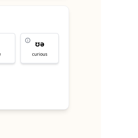
ʊə
e
curious