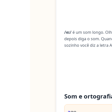
/eɪ/
é um som longo. Olh
depois diga o som. Quand
sozinho você diz a letra A
Som e ortografi
a
ge