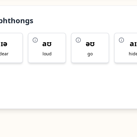
iphthongs
ɪə
aʊ
əʊ
aɪ
dear
loud
go
hid