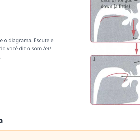
e o diagrama. Escute e
o você diz o som /eɪ/
.
a