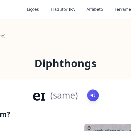
Lições
Tradutor IPA
Alfabeto
Ferrame
me)
Diphthongs
eɪ
(
same
)
om?