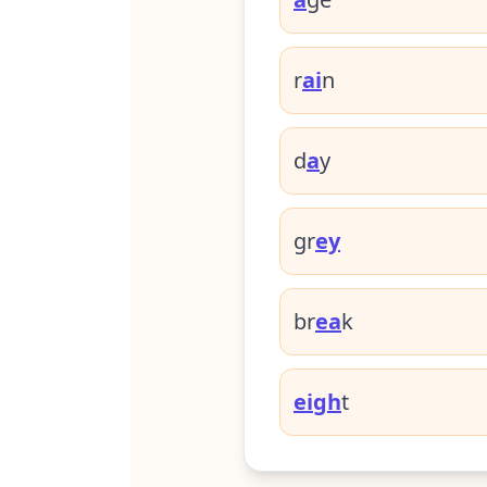
r
ai
n
d
a
y
gr
ey
br
ea
k
eigh
t