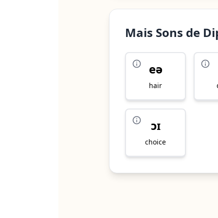
Mais Sons de D
eə
hair
ɔɪ
choice