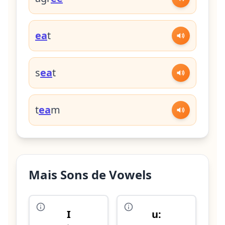
ea
t
s
ea
t
t
ea
m
Mais Sons de Vowels
I
u: