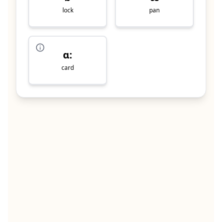
lock
pan
ɑ:
card