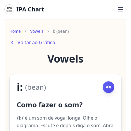
IPA Chart
Abri
Home
Vowels
i: (bean)
Voltar ao Gráfico
Vowels
i:
(
bean
)
Como fazer o som?
/i:/
é um som de vogal longa. Olhe o
diagrama. Escute e depois diga o som. Abra