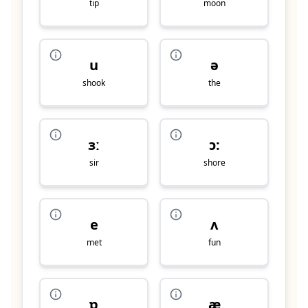
tip
moon
u
ə
shook
the
ɜː
ɔ:
sir
shore
e
ʌ
met
fun
ɒ
æ