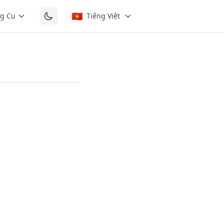
🇻🇳
g Cụ
Tiếng Việt