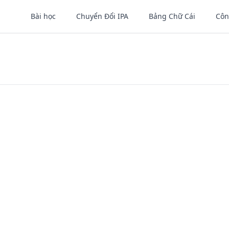
Bài học
Chuyển Đổi IPA
Bảng Chữ Cái
Côn
Review Challenge
Mixed review of the vowel pairs from lessons 6–9.
arefully and choose the correct word.
ing, make each pair sound clearly different.
r time — accuracy first, then speed.