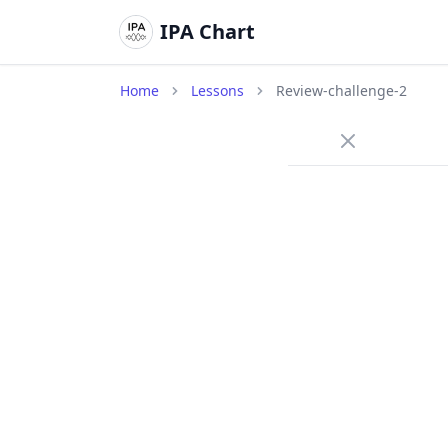
IPA Chart
Home
Lessons
Review-challenge-2
•
Listen c
•
In speak
•
Take you