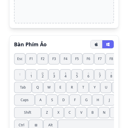
Bàn Phím Ảo
Esc
F1
F2
F3
F4
F5
F6
F7
F8
F9
~
!
@
#
$
%
^
&
*
(
`
1
2
3
4
5
6
7
8
9
Tab
Q
W
E
R
T
Y
U
I
Caps
A
S
D
F
G
H
J
K
<
Shift
Z
X
C
V
B
N
M
,
Ctrl
⊞
Alt