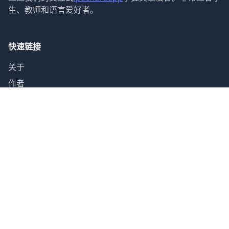
生、教师和语言爱好者。
快速链接
关于
作者
指南
联系
声音类别
元音 (12)
双元音 (8)
辅音 (24)
字母表 (26)