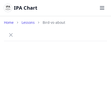
IPA Chart
打开
Home
Lessons
Bird-vs-about
How to tell /ɜː/ and /ə/ apart
Practice the difference between the long stressed
vowel /ɜː/ and the short unstressed schwa /ə/.
/ɜː/
Long central (er)
bird
/bɜːd/
A long central vowel made with a relaxed, neutral
tongue. It is always stressed.