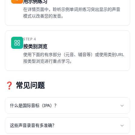
用示例练习
在详情页面中，聆听示例单词并练习突出显示的声音
模式以改善您的发音。
STEP
4
按类别浏览
使用下面的有序部分（元音、辅音等）或使用类别URL
按类型浏览进行重点学习。
❓ 常见问题
什么是国际音标（IPA）？
IPA是语言学家用来表示口语声音的标准化语音符号系统。它
帮助您准确理解单词应该如何发音，无论拼写如何变化。
这些声音录音有多准确？