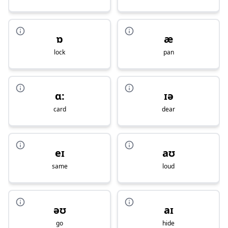
ɒ
æ
lock
pan
ɑ:
ɪə
card
dear
eɪ
aʊ
same
loud
əʊ
aɪ
go
hide