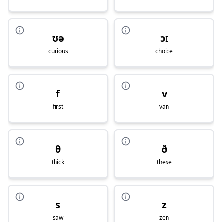
ʊə
ɔɪ
curious
choice
f
v
first
van
θ
ð
thick
these
s
z
saw
zen