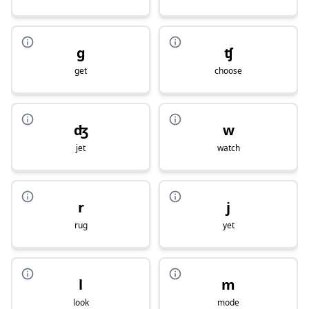
g
ʧ
get
choose
ʤ
w
jet
watch
r
j
rug
yet
l
m
look
mode