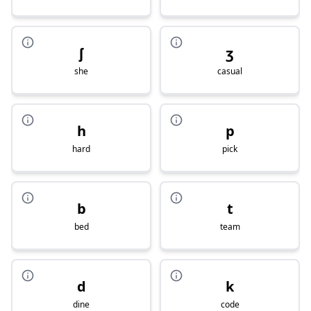
ʃ
ʒ
she
casual
h
p
hard
pick
b
t
bed
team
d
k
dine
code