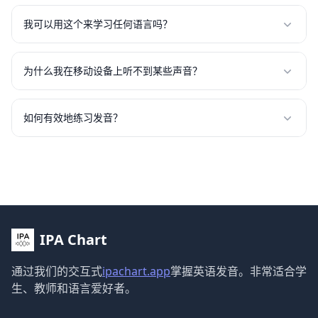
我们的录音代表标准发音，但请记住实际发音会因口音、方言
和上下文而有所不同。这些声音作为学习语音学的一般指南。
我可以用这个来学习任何语言吗？
虽然此表专注于英语声音，但IPA符号是通用的。许多这些声
音出现在其他语言中，使其成为多语言学习者的宝贵资源。
为什么我在移动设备上听不到某些声音？
确保您的设备音量已打开并且您有稳定的互联网连接。某些移
动浏览器可能需要用户交互才能播放音频。尝试再次点击声音
如何有效地练习发音？
符号。
多次聆听每个声音，然后尝试模仿它。使用详情页面中提供的
示例单词在上下文中练习。录制自己的声音并与参考音频进行
比较。
IPA Chart
通过我们的交互式
ipachart.app
掌握英语发音。非常适合学
生、教师和语言爱好者。