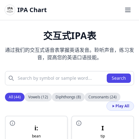
IPA Chart
打开
交互式IPA表
通过我们的交互式语音表掌握英语发音。聆听声音，练习发
音，提高您的英语口语技能。
Search
All (
44
)
Vowels (
12
)
Diphthongs (
8
)
Consonants (
24
)
Play All
i:
I
bean
tip