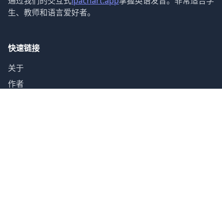
通过我们的交互式
ipachart.app
掌握英语发音。非常适合学
生、教师和语言爱好者。
快速链接
关于
作者
指南
联系
声音类别
元音 (12)
双元音 (8)
辅音 (24)
字母表 (26)