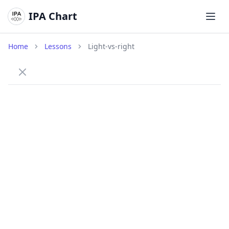
IPA Chart
打开
Home
Lessons
Light-vs-right
How to tell /l/ and /r/ apart
Practice the difference between the lateral /l/ and the
approximant /r/.
/l/
Lateral L
light
/laɪt/
The tongue tip touches the ridge behind the
teeth and air flows around the sides.