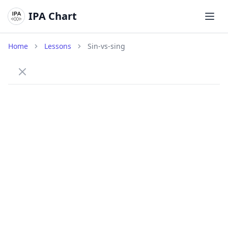
IPA Chart
打开
Home
Lessons
Sin-vs-sing
How to tell /n/ and /ŋ/ apart
Practice the difference between the alveolar nasal /n/
and the velar nasal /ŋ/.
/n/
Alveolar N
sin
/sɪn/
A nasal sound made with the tongue tip on the
ridge behind the teeth.