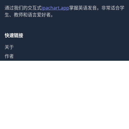
通过我们的交互式
ipachart.app
掌握英语发音。非常适合学
生、教师和语言爱好者。
快速链接
关于
作者
指南
联系
声音类别
元音 (12)
双元音 (8)
辅音 (24)