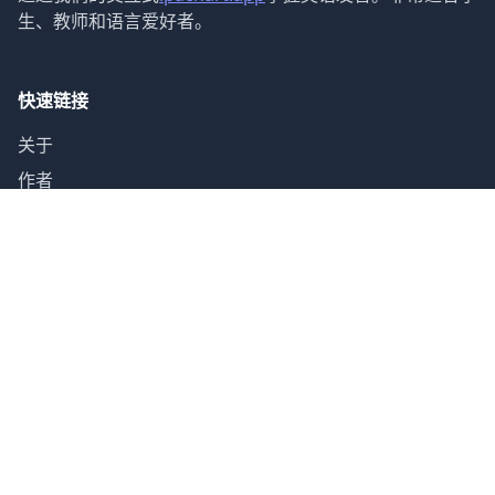
生、教师和语言爱好者。
快速链接
关于
作者
指南
联系
声音类别
元音 (12)
双元音 (8)
辅音 (24)
字母表 (26)