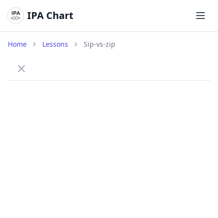
IPA Chart
打开
Home
Lessons
Sip-vs-zip
How to tell /s/ and /z/ apart
Practice the difference between the voiceless fricative
/s/ and the voiced fricative /z/.
/s/
Voiceless S
sip
/sɪp/
A voiceless fricative made with the tongue near
the ridge, no voice.