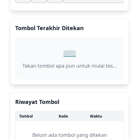
Tombol Terakhir Ditekan
⌨️
Tekan tombol apa pun untuk mulai tes...
Riwayat Tombol
Tombol
Kode
Waktu
Belum ada tombol yang ditekan