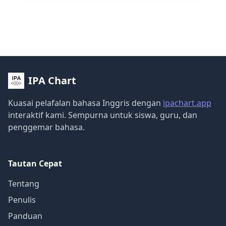
IPA Chart
Kuasai pelafalan bahasa Inggris dengan
ipachart.app
interaktif kami. Sempurna untuk siswa, guru, dan
penggemar bahasa.
Tautan Cepat
Tentang
Penulis
Panduan