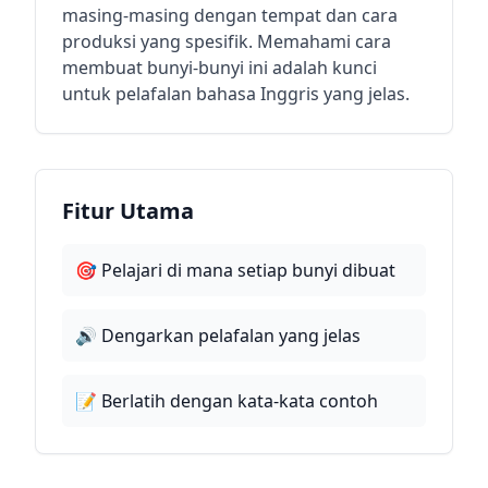
masing-masing dengan tempat dan cara
produksi yang spesifik. Memahami cara
membuat bunyi-bunyi ini adalah kunci
untuk pelafalan bahasa Inggris yang jelas.
Fitur Utama
🎯 Pelajari di mana setiap bunyi dibuat
🔊 Dengarkan pelafalan yang jelas
📝 Berlatih dengan kata-kata contoh