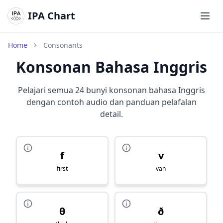
IPA Chart
Buka
Home
Consonants
Konsonan Bahasa Inggris
Pelajari semua 24 bunyi konsonan bahasa Inggris
dengan contoh audio dan panduan pelafalan
detail.
f
v
first
van
θ
ð