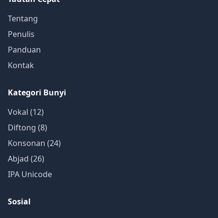
Tentang
Penulis
Panduan
Kontak
Kategori Bunyi
Vokal (12)
Diftong (8)
Konsonan (24)
Abjad (26)
IPA Unicode
Sosial