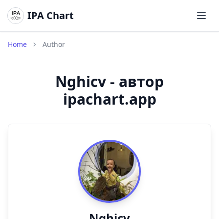
IPA Chart
Откр
Home
Author
Nghicv - автор
ipachart.app
Nghicv