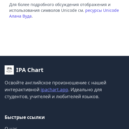
Для более подробного обсуждения отображения и
использования символов Unicode см.
ресурсы Unicode
Алана Вуда
.
IPA Chart
Освойте английское произношение с нашей
интерактивной
ipachart.app
. Идеально для
студентов, учителей и любителей языков.
Быстрые ссылки
О нас