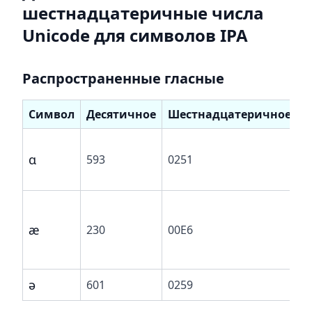
шестнадцатеричные числа
Unicode для символов IPA
Распространенные гласные
Символ
Десятичное
Шестнадцатеричное
о
ɑ
593
0251
з
н
п
о
æ
230
00E6
п
н
ə
601
0259
ш