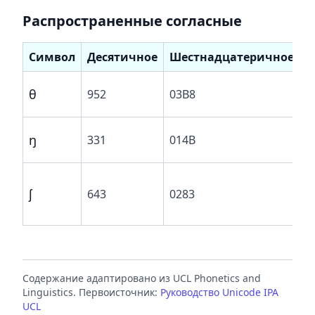
Распространенные согласные
Символ
Десятичное
Шестнадцатеричное
г
θ
952
03B8
ф
з
ŋ
331
014B
н
г
ʃ
643
0283
п
ф
Содержание адаптировано из UCL Phonetics and
Linguistics. Первоисточник:
Руководство Unicode IPA
UCL