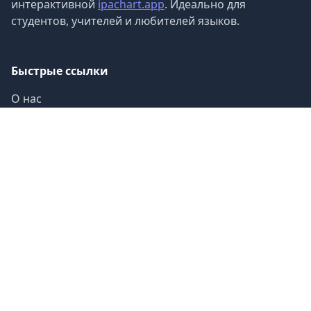
интерактивной
ipachart.app
. Идеально для
студентов, учителей и любителей языков.
Быстрые ссылки
О нас
Автор
Руководство
Контакты
Категории звуков
Гласные (12)
Дифтонги (8)
Согласные (24)
Алфавит (26)