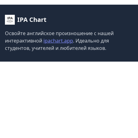
IPA Chart
Освойте английское произношение с нашей
интерактивной
ipachart.app
. Идеально для
студентов, учителей и любителей языков.
Быстрые ссылки
О нас
Автор
Руководство
Контакты
Категории звуков