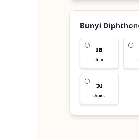
Bunyi Diphthon
ɪə
dear
ɔɪ
choice