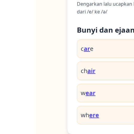
Dengarkan lalu ucapkan 
dari /e/ ke /ə/
Bunyi dan ejaa
c
ar
e
ch
air
w
ear
wh
ere