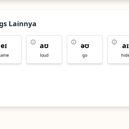
gs Lainnya
eɪ
aʊ
əʊ
aɪ
same
loud
go
hid