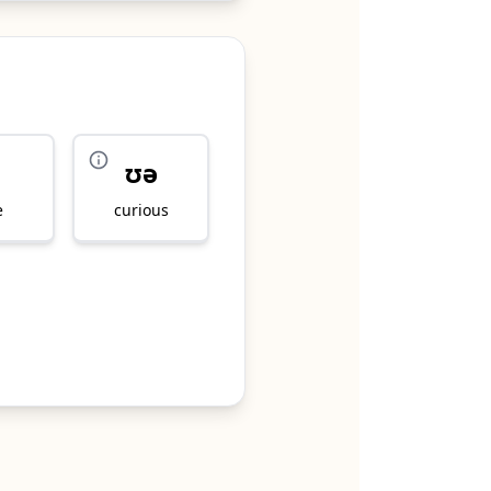
ʊə
e
curious