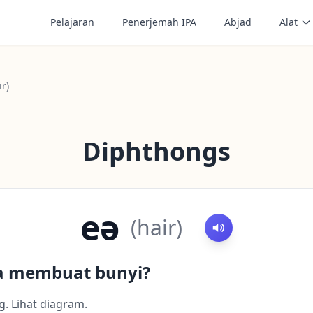
Pelajaran
Penerjemah IPA
Abjad
Alat
ir)
Diphthongs
eə
(
hair
)
a membuat bunyi?
. Lihat diagram.