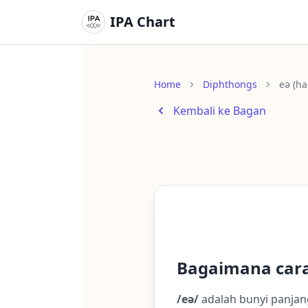
IPA Chart
Home
Diphthongs
eə (ha
Kembali ke Bagan
Bagaimana car
/eə/
adalah bunyi panjang