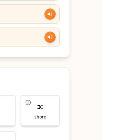
ɔ:
shore