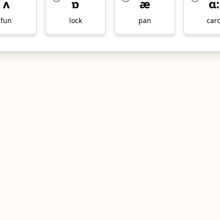
ʌ
ɒ
æ
ɑ:
fun
lock
pan
car