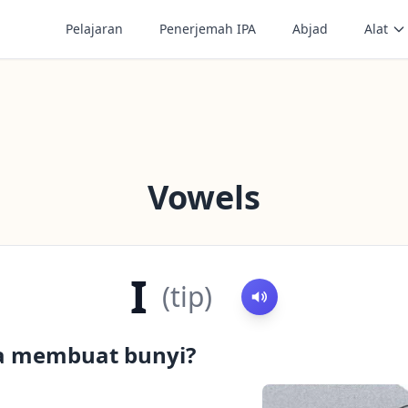
Pelajaran
Penerjemah IPA
Abjad
Alat
Vowels
I
(
tip
)
a membuat bunyi?