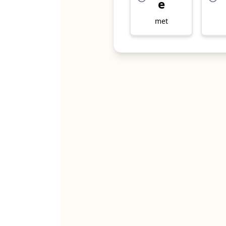
e
met