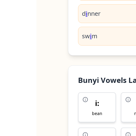
d
i
nner
sw
i
m
Bunyi Vowels L
i:
bean