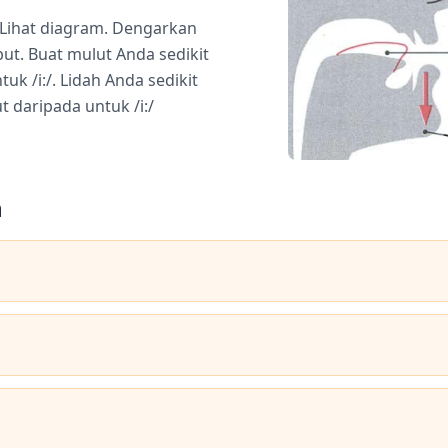
 Lihat diagram. Dengarkan
but. Buat mulut Anda sedikit
uk /i:/. Lidah Anda sedikit
t daripada untuk /i:/
n