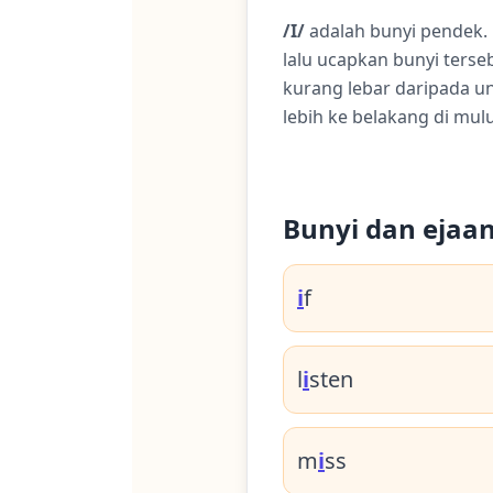
/I/
adalah bunyi pendek.
lalu ucapkan bunyi terse
kurang lebar daripada unt
lebih ke belakang di mulu
Bunyi dan ejaa
i
f
l
i
sten
m
i
ss