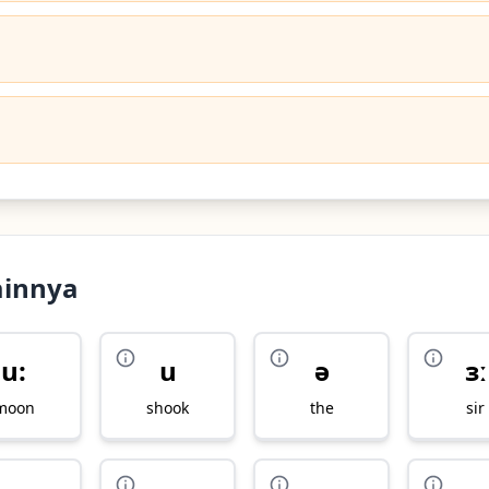
ainnya
u:
u
ə
ɜː
moon
shook
the
sir