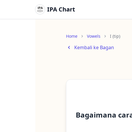
IPA Chart
Home
Vowels
I (tip)
Kembali ke Bagan
Bagaimana car