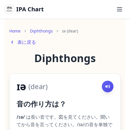
IPA Chart
メイ
Home
Diphthongs
ɪə (dear)
表に戻る
Diphthongs
ɪə
(
dear
)
音の作り方は？
/ɪə/
は長い音です。図を見てください。聞い
てから音を言ってください。/ɪə/の音を単独で