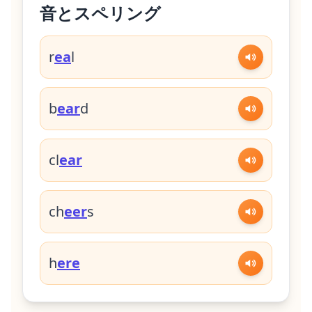
音とスペリング
r
ea
l
b
ear
d
cl
ear
ch
eer
s
h
ere