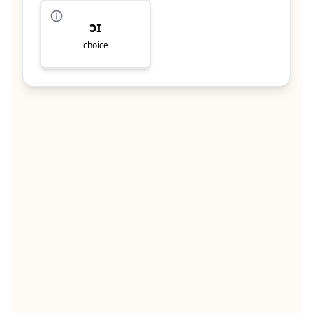
ɔɪ
choice