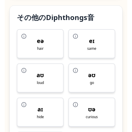
その他のDiphthongs音
eə
eɪ
hair
same
aʊ
əʊ
loud
go
aɪ
ʊə
hide
curious