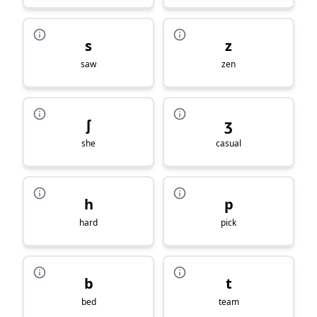
s
z
saw
zen
ʃ
ʒ
she
casual
h
p
hard
pick
b
t
bed
team