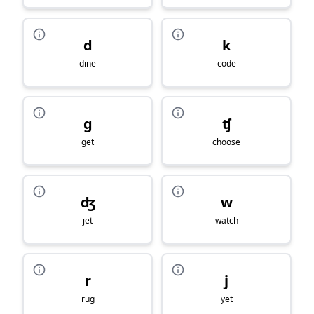
d
k
dine
code
g
ʧ
get
choose
ʤ
w
jet
watch
r
j
rug
yet