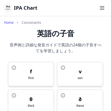
IPA Chart
メイ
Home
Consonants
英語の子音
音声例と詳細な発音ガイドで英語の24個の子音すべ
てを学習しましょう。
f
v
first
van
θ
ð
thick
these