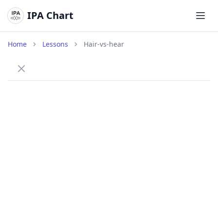
IPA Chart
メイ
Home
Lessons
Hair-vs-hear
How to tell /eə/ and /ɪə/ apart
Practice the difference between the diphthongs /eə/ (as
in air) and /ɪə/ (as in ear).
/eə/
Diphthong AIR
hair
/heə/
A gliding vowel moving from /e/ to /ə/, as in air.