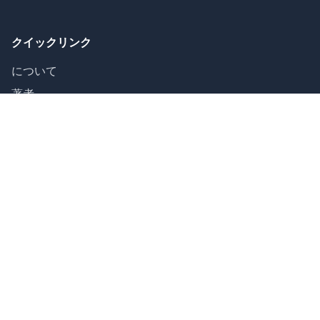
クイックリンク
について
著者
ガイド
お問い合わせ
音のカテゴリ
母音 (12)
二重母音 (8)
子音 (24)
アルファベット (26)
IPA Unicode