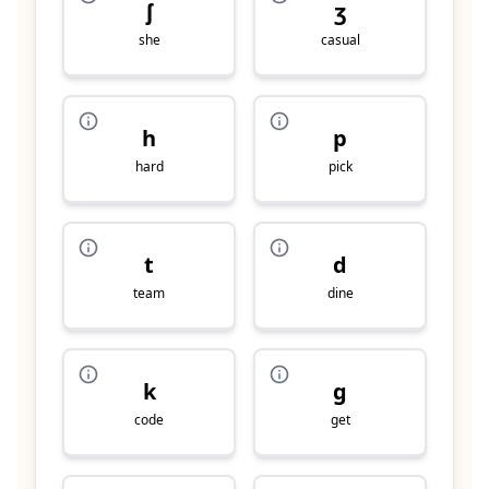
ʃ
ʒ
she
casual
h
p
hard
pick
t
d
team
dine
k
g
code
get