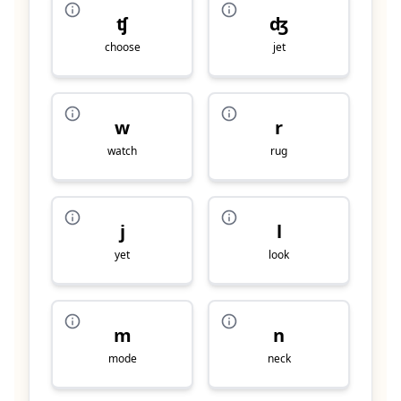
ʧ
ʤ
choose
jet
w
r
watch
rug
j
l
yet
look
m
n
mode
neck