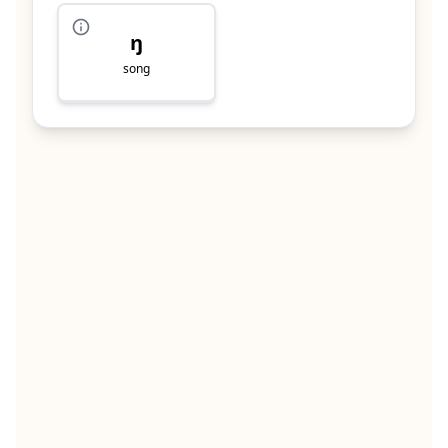
ŋ
song