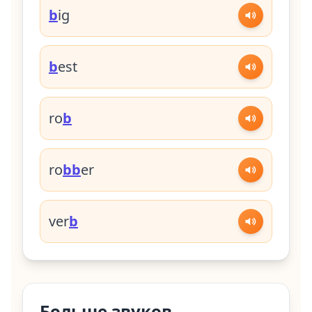
b
ig
b
est
ro
b
ro
bb
er
ver
b
Больше звуков