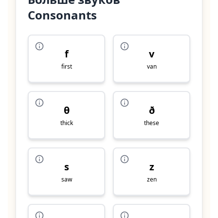
Consonants
f
v
first
van
θ
ð
thick
these
s
z
saw
zen